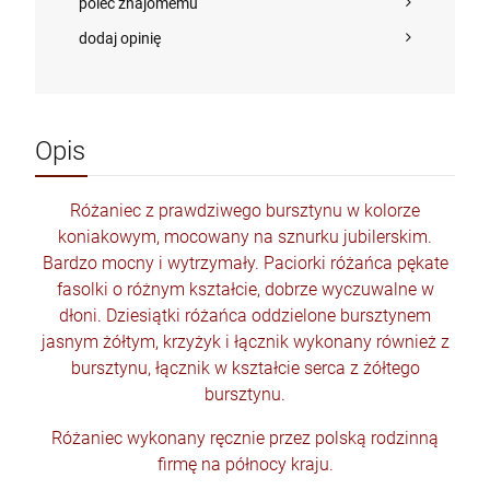
poleć znajomemu
dodaj opinię
Opis
Różaniec z prawdziwego bursztynu w kolorze
koniakowym, mocowany na sznurku jubilerskim.
Bardzo mocny i wytrzymały. Paciorki różańca pękate
fasolki o różnym kształcie, dobrze wyczuwalne w
dłoni. Dziesiątki różańca oddzielone bursztynem
jasnym żółtym, krzyżyk i łącznik wykonany również z
bursztynu, łącznik w kształcie serca z żółtego
bursztynu.
Różaniec wykonany ręcznie przez polską rodzinną
OKA
RÓŻANIEC SREBRNY Z BURSZTYNU SR310
firmę na północy kraju.
GRO
DROBNIUTKI
FIGURA MATKA BOŻA SZKAPLERZNA