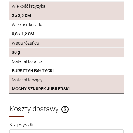
1 450,00 zł
Wielkość krzyżyka
2 x 2,5 CM
Wielkość koralika
szt.
0,8 x 1,2 CM
DO KOSZYKA
Waga różańca
30 g
Materiał koralika
RÓŻANIEC SREBRNY Z BURSZTYNU SR790
BURSZTYN BAŁTYCKI
790,00 zł
Materiał łączący
MOCNY SZNUREK JUBILERSKI
POWIADOM O DOSTĘPNOŚCI
Koszty dostawy
Cena nie zawiera ewentualnych kosztów płatności
RÓŻANIEC BURSZTYNOWY NA SZNURKU
SZ410
Kraj wysyłki:
410,00 zł