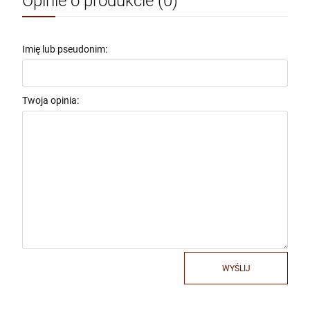
Opinie o produkcie (0)
1 590,00 zł
szt.
Imię lub pseudonim:
DO KOSZYKA
Twoja opinia:
ORNAT KASZUBSKI ZIELONY 03
1 590,00 zł
POWIADOM O DOSTĘPNOŚCI
WYŚLIJ