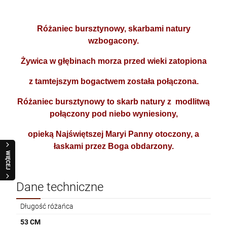
20CM
310,00 zł
BUR
119,00 zł
ZES
Cena regularna:
135,00 zł
Różaniec bursztynowy, skarbami natury
ŚWI
szt.
wzbogacony.
ŚRE
szt.
ŚWI
Żywica w głębinach morza przed wieki zatopiona
DO KOSZYKA
ŚWI
DO KOSZYKA
z tamtejszym bogactwem została połączona.
BRA
BRA
Różaniec bursztynowy to skarb natury z modlitwą
RÓŻANIEC SREBRNY Z BURSZTYNU SR420
DROBNY
połączony
pod niebo wyniesiony,
SZN
420,00 zł
ŚWI
opieką Najświętszej Maryi Panny otoczony, a
MA
łaskami przez Boga obdarzony.
PUD
WIĘCEJ
szt.
DO KOSZYKA
Dane techniczne
Długość różańca
RÓŻANIEC SREBNY Z BURSZTYNU SR1450
53 CM