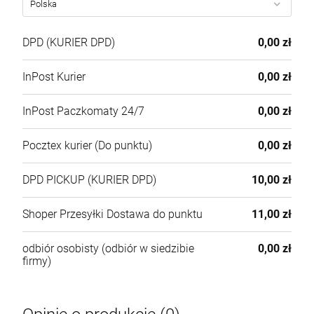
szt.
DPD
(KURIER DPD)
0,00 zł
DO KOSZYKA
InPost Kurier
0,00 zł
InPost Paczkomaty 24/7
0,00 zł
RÓŻANIEC BURSZTYNOWY NA SZNURKU
SZ490
Pocztex kurier
(Do punktu)
0,00 zł
490,00 zł
DPD PICKUP
(KURIER DPD)
10,00 zł
szt.
Shoper Przesyłki Dostawa do punktu
11,00 zł
DO KOSZYKA
odbiór osobisty
(odbiór w siedzibie
0,00 zł
firmy)
RÓŻANIEC SREBRNY Z BURSZTYNU SR/1500