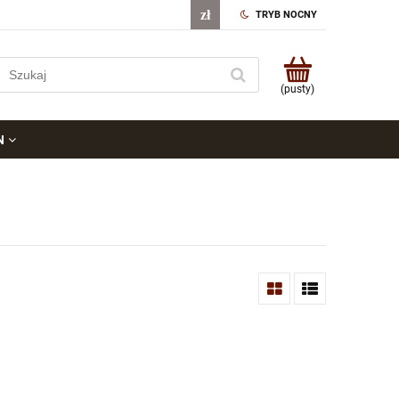
TRYB NOCNY
(pusty)
N