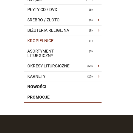
PŁYTY CD / DVD
(6)
SREBRO / ZŁOTO
(6)
BIŻUTERIA RELIGIJNA
(8)
KROPIELNICE
(1)
ASORTYMENT
(0)
LITURGICZNY
OKRESY LITURGICZNE
(63)
KARNETY
(20)
NOWOŚCI
PROMOCJE