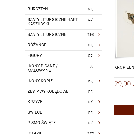
BURSZTYN
(28)
SZATY LITURGICZNE HAFT
(20)
KASZUBSKI
SZATY LITURGICZNE
(136)
RÓŻAŃCE
(80)
FIGURY
(72)
IKONY PISANE /
(2)
KROPIEL
MALOWANE
IKONY KOPIE
(52)
29,90 
ZESTAWY KOLĘDOWE
(20)
KRZYŻE
(36)
ŚWIECE
(88)
PISMO ŚWIĘTE
(33)
KSIĄŻKI
(127)