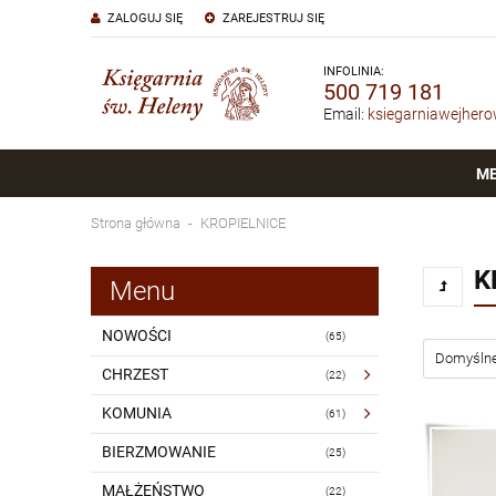
ZALOGUJ SIĘ
ZAREJESTRUJ SIĘ
INFOLINIA:
500 719 181
Email:
ksiegarniawejher
M
Strona główna
KROPIELNICE
K
Menu
NOWOŚCI
(65)
CHRZEST
(22)
KOMUNIA
(61)
BIERZMOWANIE
(25)
MAŁŻEŃSTWO
(22)