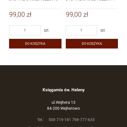
99,00 zł
99,00 zł
szt.
szt.
DO KOSZYKA
DO KOSZYKA
Księgarnia św. Heleny
ul.Wejhera 13
84-200 Wejherowo
Tel.:
500-719-181 798-777-633