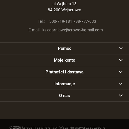
ul.Wejhera 13
84-200 Wejherowo
Tel.:
500-719-181 798-777-633
E-mail:
ksiegarniawejherowo@gmail.com
Pomoc
Moje konto
Płatności i dostawa
Informacje
O nas
© 2026 ksiegarniaswheleny.pl. Wszelkie prawa zastrzeżone.