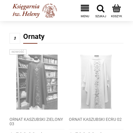
Ornaty
NOWOŚĆ
ORNAT KASZUBSKI ZIELONY
ORNAT KASZUBSKI ECRU 02
03