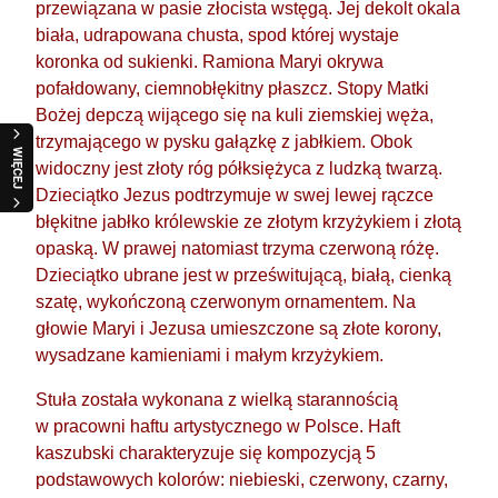
przewiązana w pasie złocista wstęgą. Jej dekolt okala
biała, udrapowana chusta, spod której wystaje
koronka od sukienki. Ramiona Maryi okrywa
pofałdowany, ciemnobłękitny płaszcz. Stopy Matki
Bożej depczą wijącego się na kuli ziemskiej węża,
trzymającego w pysku gałązkę z jabłkiem. Obok
WIĘCEJ
widoczny jest złoty róg półksiężyca z ludzką twarzą.
Dzieciątko Jezus podtrzymuje w swej lewej rączce
błękitne jabłko królewskie ze złotym krzyżykiem i złotą
opaską. W prawej natomiast trzyma czerwoną różę.
Dzieciątko ubrane jest w prześwitującą, białą, cienką
szatę, wykończoną czerwonym ornamentem. Na
OKA
RÓŻANIEC SREBRNY Z BURSZTYNU SR310
głowie Maryi i Jezusa umieszczone są złote korony,
GRO
DROBNIUTKI
FIGURA MATKA BOŻA WSPOMOŻENIE
wysadzane kamieniami i małym krzyżykiem.
WIERNYCH 30CM
310,00 zł
BUR
240,00 zł
ZES
Stuła została wykonana z wielką starannością
Cena regularna:
270,00 zł
w pracowni haftu artystycznego w Polsce. Haft
ŚWI
szt.
ŚRE
kaszubski charakteryzuje się kompozycją 5
szt.
ŚWI
podstawowych kolorów: niebieski, czerwony, czarny,
DO KOSZYKA