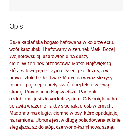
Opis
Stuła kapłańska bogato haftowana w kolorze ecru,
wzór kaszubski i haftowany wizerunek Matki Bożej
Wejherowskiej, uzdrowienie na duszy i
ciele. Wizerunek przedstawia Matkę Najświętszą,
która w lewej ręce trzyma Dzieciątko Jezus, a w
prawej złote berło. Twarz Maryi ma wyraziste rysy
młodej, pięknej kobiety, zwróconej lekko w lewą
stronę. Prawe ucho Najświętszej Panienki,
ozdobionej jest złotym kolczykiem. Odsłonięte ucho
sprawia wrażenie, jakby słuchała próśb wiernych.
Madonna ma długie, ciemne włosy, które opadają jej
na ramiona. Ubrana jest w długą pofałdowaną suknię
sięgającą, aż do stóp, czerwono-karminową szatę,