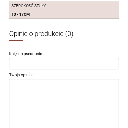
DO KOSZYKA
SZEROKOŚĆ STUŁY
13 - 17CM
RÓŻANIEC SREBRNY Z BURSZTYNU SR790
Opinie o produkcie (0)
790,00 zł
szt.
Imię lub pseudonim:
DO KOSZYKA
Twoja opinia:
RÓŻANIEC BURSZTYNOWY NA SZNURKU
SZ410
410,00 zł
szt.