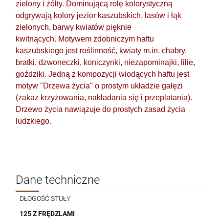
zielony i żółty. Dominującą rolę kolorystyczną
ŚWI
DO KOSZYKA
odgrywają kolory jezior kaszubskich, lasów i łąk
BRA
zielonych, barwy kwiatów pięknie
SZN
RÓŻANIEC SREBRNY Z BURSZTYNU SR420
kwitnących. Motywem zdobniczym haftu
DROBNY
BRA
kaszubskiego jest roślinność, kwiaty m.in. chabry,
420,00 zł
PUD
bratki, dzwoneczki, koniczynki, niezapominajki, lilie,
KRZ
goździki. Jedną z kompozycji wiodących haftu jest
szt.
motyw "Drzewa życia" o prostym układzie gałęzi
(zakaz krzyżowania, nakładania się i przeplatania).
DO KOSZYKA
Drzewo życia nawiązuje do prostych zasad życia
ludzkiego.
RÓŻANIEC SREBNY Z BURSZTYNU SR1450
1 450,00 zł
Dane techniczne
szt.
DŁOGOŚĆ STUŁY
125 Z FRĘDZLAMI