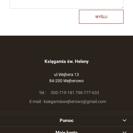
DO KOSZYKA
WYŚLIJ
RÓŻANIEC BURSZTYNOWY NA SZNURKU
SZ490
490,00 zł
szt.
Księgarnia św. Heleny
DO KOSZYKA
ul.Wejhera 13
84-200 Wejherowo
RÓŻANIEC SREBRNY Z BURSZTYNU SR/1500
Tel.:
500-719-181 798-777-633
E-mail:
ksiegarniawejherowo@gmail.com
1 590,00 zł
Pomoc
szt.
Moje konto