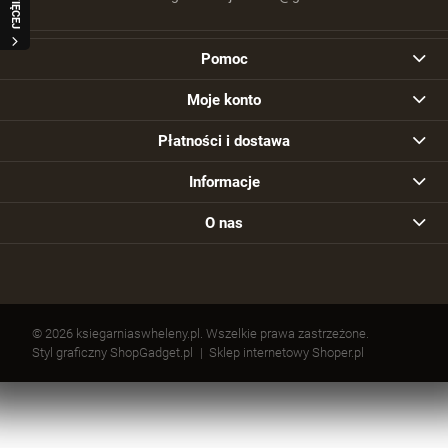
WIĘCEJ
Pomoc
Moje konto
Płatności i dostawa
Informacje
O nas
© 2026 ksiegarniaswheleny.pl. Wszelkie prawa zastrzeżone.
Styl graficzny ShopGadget.pl
Sklep internetowy Shoper.pl