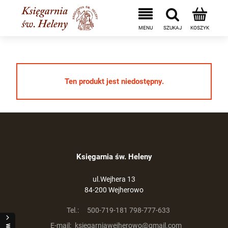
Ten produkt jest niedostępny.
Księgarnia św. Heleny
ul.Wejhera 13
84-200 Wejherowo
Tel.:
500-719-181 798-777-633
E-mail:
ksiegarniawejherowo@gmail.com