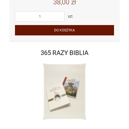
38,00 zł
szt.
DO KOSZYKA
365 RAZY BIBLIA