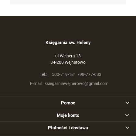
Księgarnia św. Heleny
ul.Wejhera 13
84-200 Wejherowo
Tel.:
500-719-181 798-777-633
E-mail:
ksiegarniawejherowo@gmail.com
Pomoc
Moje konto
Płatności i dostawa