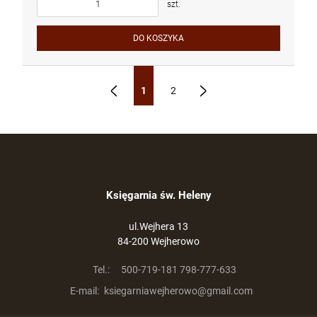
szt.
DO KOSZYKA
1
2
«
»
Księgarnia św. Heleny
ul.Wejhera 13
84-200 Wejherowo
Tel.:
500-719-181 798-777-633
E-mail:
ksiegarniawejherowo@gmail.com