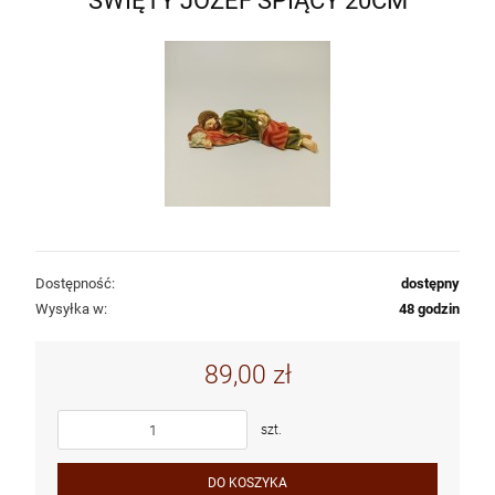
ŚWIĘTY JÓZEF ŚPIĄCY 20CM
Dostępność:
dostępny
Wysyłka w:
48 godzin
89,00 zł
szt.
DO KOSZYKA