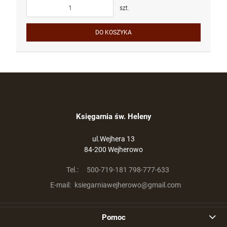
szt.
DO KOSZYKA
Księgarnia św. Heleny
ul.Wejhera 13
84-200 Wejherowo
Tel.:
500-719-181 798-777-633
E-mail:
ksiegarniawejherowo@gmail.com
Pomoc