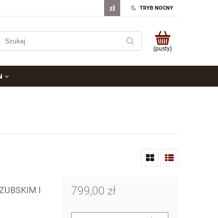
TRYB NOCNY
(pusty)
N
799,00 zł
ZUBSKIM I