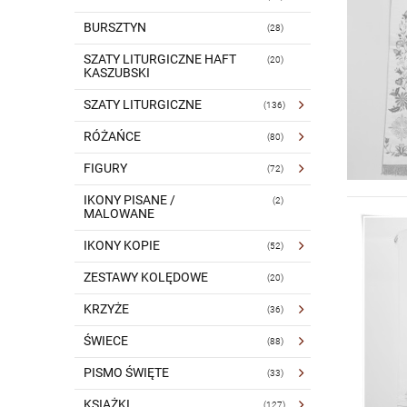
BURSZTYN
(28)
SZATY LITURGICZNE HAFT
(20)
KASZUBSKI
SZATY LITURGICZNE
(136)
RÓŻAŃCE
(80)
FIGURY
(72)
IKONY PISANE /
(2)
MALOWANE
IKONY KOPIE
(52)
ZESTAWY KOLĘDOWE
(20)
KRZYŻE
(36)
ŚWIECE
(88)
PISMO ŚWIĘTE
(33)
KSIĄŻKI
(127)