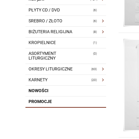
PŁYTY CD / DVD
(6)
SREBRO / ZŁOTO
(6)
BIŻUTERIA RELIGIJNA
(8)
KROPIELNICE
(1)
ASORTYMENT
(0)
LITURGICZNY
OKRESY LITURGICZNE
(63)
KARNETY
(20)
NOWOŚCI
PROMOCJE