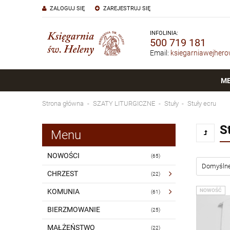
ZALOGUJ SIĘ
ZAREJESTRUJ SIĘ
INFOLINIA:
500 719 181
Email:
ksiegarniawejher
M
Strona główna
SZATY LITURGICZNE
Stuły
Stuły ecru
S
Menu
NOWOŚCI
(65)
CHRZEST
(22)
KOMUNIA
NOWOŚĆ
(61)
BIERZMOWANIE
(25)
MAŁŻEŃSTWO
(22)