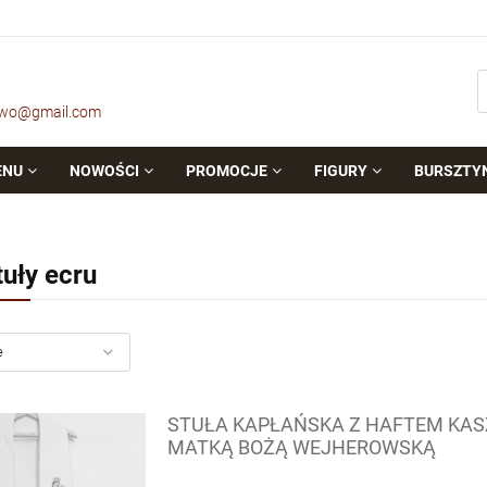
owo@gmail.com
ENU
NOWOŚCI
PROMOCJE
FIGURY
BURSZTY
tuły ecru
STUŁA KAPŁAŃSKA Z HAFTEM KAS
MATKĄ BOŻĄ WEJHEROWSKĄ