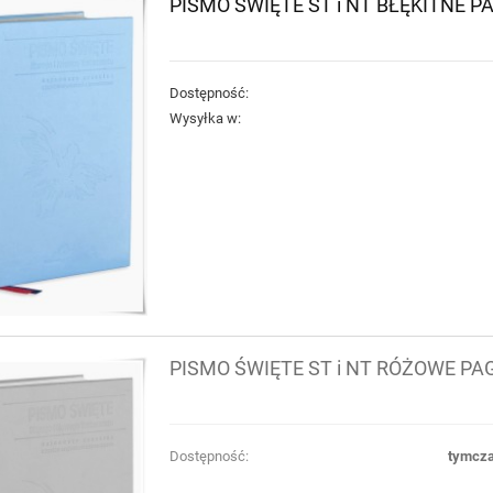
PISMO ŚWIĘTE ST i NT BŁĘKITNE 
Dostępność:
Wysyłka w:
PISMO ŚWIĘTE ST i NT RÓŻOWE PA
Dostępność:
tymcza