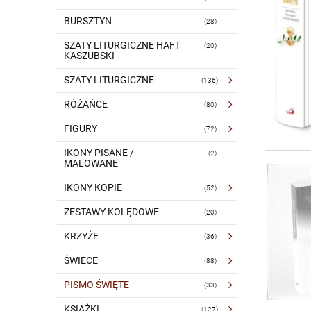
BURSZTYN
(28)
SZATY LITURGICZNE HAFT
(20)
KASZUBSKI
SZATY LITURGICZNE
(136)
RÓŻAŃCE
(80)
FIGURY
(72)
IKONY PISANE /
(2)
MALOWANE
IKONY KOPIE
(52)
ZESTAWY KOLĘDOWE
(20)
KRZYŻE
(36)
ŚWIECE
(88)
PISMO ŚWIĘTE
(33)
KSIĄŻKI
(127)