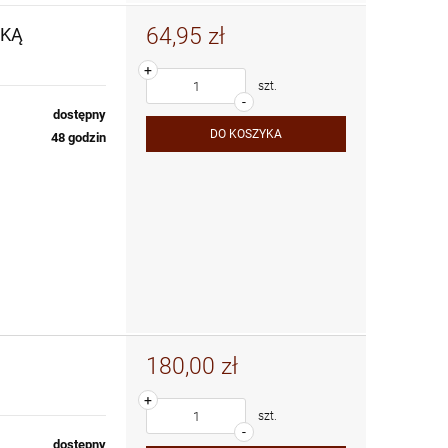
64,95 zł
BKĄ
+
szt.
-
dostępny
DO KOSZYKA
48 godzin
180,00 zł
+
szt.
-
dostępny