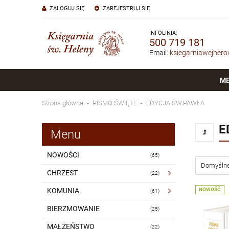
ZALOGUJ SIĘ
ZAREJESTRUJ SIĘ
INFOLINIA:
500 719 181
Email:
ksiegarniawejher
M
Strona główna
PISMO ŚWIĘTE
EDYCJA ŚW.PAWŁA
E
Menu
NOWOŚCI
(65)
CHRZEST
(22)
KOMUNIA
NOWOŚĆ
(61)
BIERZMOWANIE
(25)
MAŁŻEŃSTWO
(22)