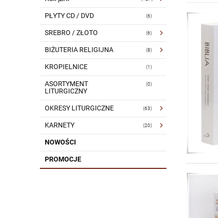
PŁYTY CD / DVD
(6)
SREBRO / ZŁOTO
(6)
BIŻUTERIA RELIGIJNA
(8)
KROPIELNICE
(1)
ASORTYMENT
(0)
LITURGICZNY
OKRESY LITURGICZNE
(63)
KARNETY
(20)
NOWOŚCI
PROMOCJE