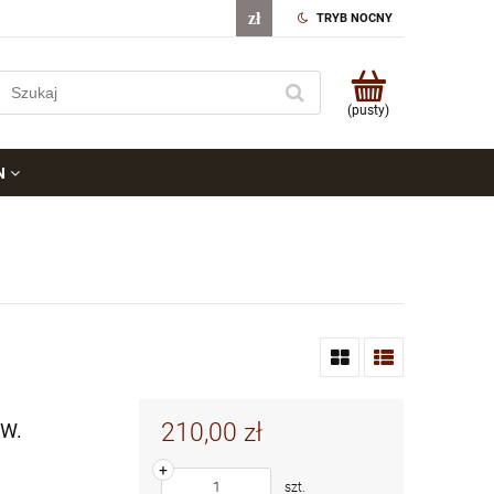
TRYB NOCNY
(pusty)
N
210,00 zł
ŚW.
+
szt.