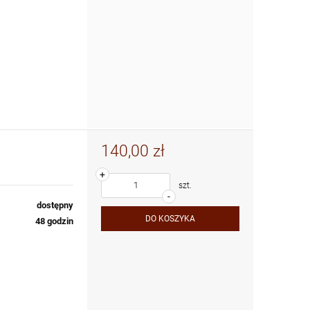
140,00 zł
+
szt.
-
dostępny
DO KOSZYKA
48 godzin