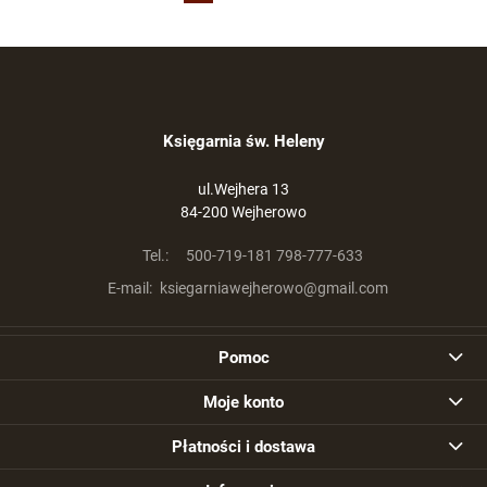
«
»
Księgarnia św. Heleny
ul.Wejhera 13
84-200 Wejherowo
Tel.:
500-719-181 798-777-633
E-mail:
ksiegarniawejherowo@gmail.com
Pomoc
Moje konto
Płatności i dostawa